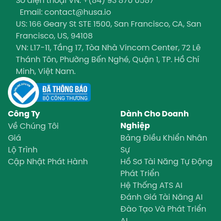
Email: contact@husa.io
US: 166 Geary St STE 1500, San Francisco, CA, San
Francisco, US, 94108
VN: L17-11, Tầng 17, Tòa Nhà Vincom Center, 72 Lê
Thánh Tôn, Phường Bến Nghé, Quận 1, TP. Hồ Chí
Minh, Việt Nam.
Công Ty
Dành Cho Doanh
Nghiệp
Về Chúng Tôi
Giá
Bảng Điều Khiển Nhân
Lộ Trình
Sự
Cập Nhật Phát Hành
Hồ Sơ Tài Năng Tự Động
Phát Triển
Hệ Thống ATS AI
Đánh Giá Tài Năng AI
Đào Tạo Và Phát Triển
AI