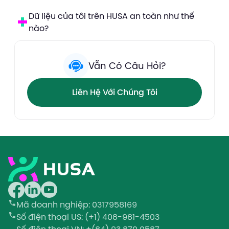
Dữ liệu của tôi trên HUSA an toàn như thế
nào?
Vẫn Có Câu Hỏi?
Liên Hệ Với Chúng Tôi
Mã doanh nghiệp
: 0317958169
Số điện thoại
US: (+1) 408-981-4503
Số điện thoại
VN: +(84) 93 870 0587