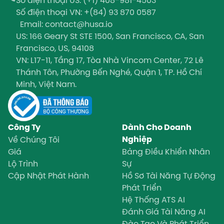
Số điện thoại
VN: +(84) 93 870 0587
Email: contact@husa.io
US: 166 Geary St STE 1500, San Francisco, CA, San
Francisco, US, 94108
VN: L17-11, Tầng 17, Tòa Nhà Vincom Center, 72 Lê
Thánh Tôn, Phường Bến Nghé, Quận 1, TP. Hồ Chí
Minh, Việt Nam.
Công Ty
Dành Cho Doanh
Nghiệp
Về Chúng Tôi
Giá
Bảng Điều Khiển Nhân
Lộ Trình
Sự
Cập Nhật Phát Hành
Hồ Sơ Tài Năng Tự Động
Phát Triển
Hệ Thống ATS AI
Đánh Giá Tài Năng AI
Đào Tạo Và Phát Triển