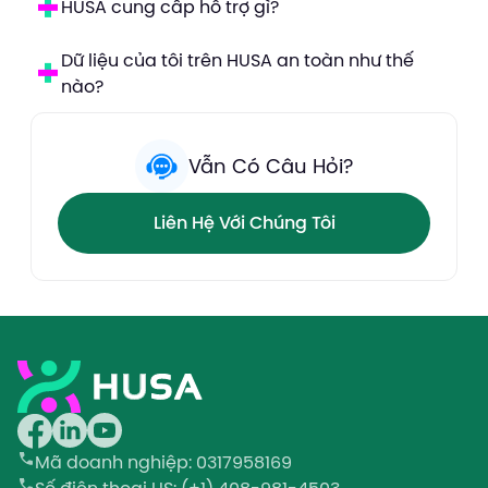
HUSA cung cấp hỗ trợ gì?
Dữ liệu của tôi trên HUSA an toàn như thế
nào?
Vẫn Có Câu Hỏi?
Liên Hệ Với Chúng Tôi
Mã doanh nghiệp
: 0317958169
Số điện thoại
US: (+1) 408-981-4503